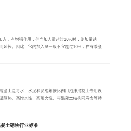
量加入，有增强作用，但当加人量超过10%时，则加量越
而延长。因此，它的加入量一般不宜超过10%，在有缓凝
混凝土是将水、水泥和发泡剂按比例用泡沫混凝土专用设
温隔热、高憎水性、高耐火性、与混凝土结构同寿命等特
泡混凝土砌块行业标准