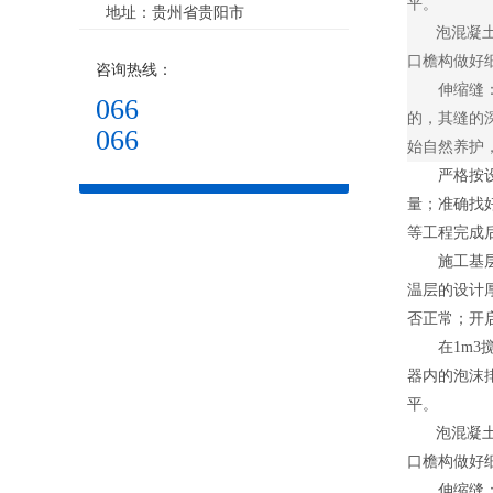
平。
地址：贵州省贵阳市
泡混凝土接
口檐构做好
咨询热线：
伸缩缝：对
066
的，其缝的深
066
始自然养护
严格按设计
量；准确找
等工程完成
施工基层应
温层的设计
否正常；开启
在1m3搅
器内的泡沫
平。
泡混凝土接
口檐构做好
伸缩缝：对