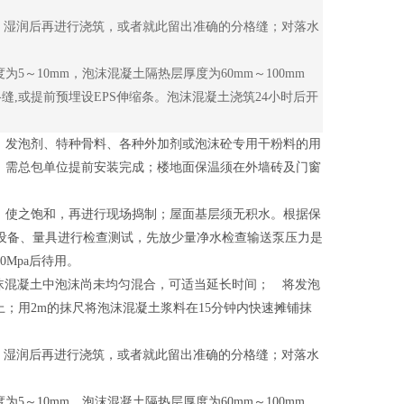
湿润后再进行浇筑，或者就此留出准确的分格缝；对落水
10mm，泡沫混凝土隔热层厚度为60mm～100mm
缝,或提前预埋设EPS伸缩条。泡沫混凝土浇筑24小时后开
、发泡剂、特种骨料、各种外加剂或泡沫砼专用干粉料的用
，需总包单位提前安装完成；楼地面保温须在外墙砖及门窗
使之饱和，再进行现场捣制；屋面基层须无积水。根据保
对设备、量具进行检查测试，先放少量净水检查输送泵压力是
0Mpa后待用。
泡沫混凝土中泡沫尚未均匀混合，可适当延长时间； 将发泡
；用2m的抹尺将泡沫混凝土浆料在15分钟内快速摊铺抹
湿润后再进行浇筑，或者就此留出准确的分格缝；对落水
10mm，泡沫混凝土隔热层厚度为60mm～100mm