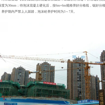
度为30mm；待泡沫混凝土硬化后，按6m×6m规格弹好分格线，锯好分格
，养护期内严禁上人踩踏，泡沫砼养护时间为3～7天。