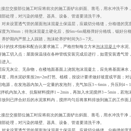
岔交接部位施工时应将前次的施工面铲出斜面、凿毛，用水冲洗干净，
细部处理，对污染的墙壁、器具、设备、管道要清洗干净。
未设置透气管的屋面泡沫混凝土保温层，应裁切分格缝，分格缝的宽度为5～
度为30mm；待泡沫混凝土硬化后，按6m×6m规格弹好分格线，锯好分格
，养护期内严禁上人踩踏，泡沫砼养护时间为3～7天。
的技术指标和配合比要求施工，严格控制每立方米
泡沫混凝土
中水泥
好施工切入点：屋面保温须在各种管线安装完成后进行，如需安装透气管
后进入。
无灰尘、无杂物，在楼地面基面上浇筑泡沫混凝土，应先将基面淋水，
厚度，用水泥砂浆按2m×2m打笆、植模，按设计要求做好坡度或平面；
电源，在发泡器内加入一定量的发泡剂，充气加压3～6min，升压到4～1
拌机内加入水、抗裂材料搅拌1～2min，再加入水泥搅拌3～5min，若
排放到已拌合好后的水泥浆料内，搅拌均匀后将浆料排放到施工的工作面上
岔交接部位施工时应将前次的施工面铲出斜面、凿毛，用水冲洗干净，
细部处理，对污染的墙壁、器具、设备、管道要清洗干净。
未设置透气管的屋面泡沫混凝土保温层，应裁切分格缝，分格缝的宽度为5～