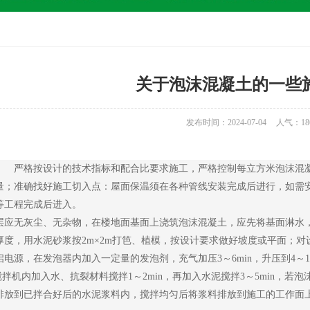
关于泡沫混凝土的一些
发布时间：2024-07-04
人气：
18
严格按设计的技术指标和配合比要求施工，严格控制每立方米泡沫混凝
量；准确找好施工切入点：屋面保温须在各种管线安装完成后进行，如需
等工程完成后进入。
无灰尘、无杂物，在楼地面基面上浇筑泡沫混凝土，应先将基面淋水，
厚度，用水泥砂浆按2m×2m打笆、植模，按设计要求做好坡度或平面；
电源，在发泡器内加入一定量的发泡剂，充气加压3～6min，升压到4～1
拌机内加入水、抗裂材料搅拌1～2min，再加入水泥搅拌3～5min，若
排放到已拌合好后的水泥浆料内，搅拌均匀后将浆料排放到施工的工作面上