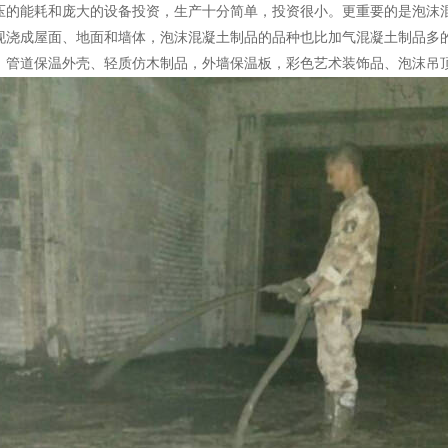
压的能耗和庞大的设备投资，生产十分简单，投资很小。更重要的是泡沫
现浇成屋面、地面和墙体，泡沫混凝土制品的品种也比加气混凝土制品多
、管道保温外壳、轻质仿木制品，外墙保温板，彩色艺术装饰品、泡沫吊