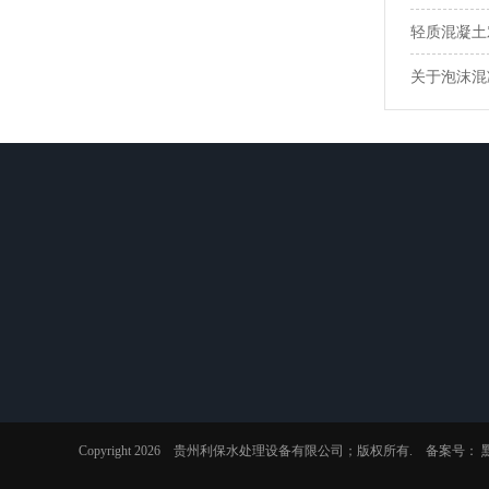
轻质混凝土
关于泡沫混
公司介绍
产品展示
工程案例
发泡混凝土
工程案例
气泡轻质土
厂区环境
水泥发泡剂
Copyright 2026 贵州利保水处理设备有限公司；版权所有. 备案号：
全轻混凝土