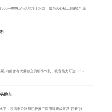
—800kg/m3,能浮于水面，仅为实心粘土砖的1/4,空
分析
内部含有大量独立的细小气孔，吸音能力可达0.09-
桥头跳车
水平，乐清市公路局积极推广应用科研成果及“四新”技